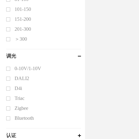
101-150
151-200
201-300
＞300
调光
0-10V/1-10V
DALI2
D4i
Triac
Zigbee
Bluetooth
认证